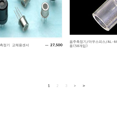
음주측정기/마우스피스/AL-60
27,500
음주측정기 교체용센서
용(50개입)
1
2
3
>
>>