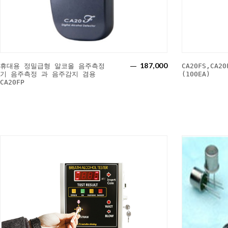
187,000
휴대용 정밀급형 알코올 음주측정
CA20FS,CA2
기 음주측정 과 음주감지 겸용
(100EA)
CA20FP