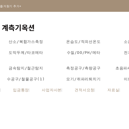
즐겨찾기 추가+
산소/복합가스측정
온습도/적외선온도
소
도막두께/타코메타
수질/DO/PH/메타
전
금속탐지/철근탐지
측정공구/측량공구
초음파
수공구/철물공구(1)
모기/쥐파리퇴치기
이
입금통장
사업자사본
견적서요청
자료실