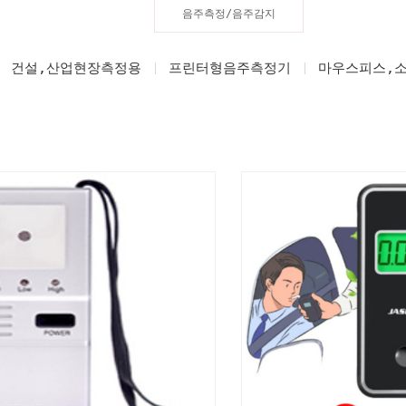
음주측정/음주감지
건설,산업현장측정용
프린터형음주측정기
마우스피스,