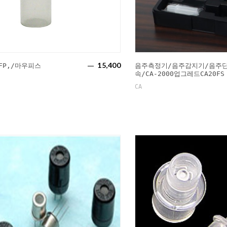
15,400
0FP,/마우피스
음주측정기/음주감지기/음주
속/CA-2000업그레드CA20FS
CA