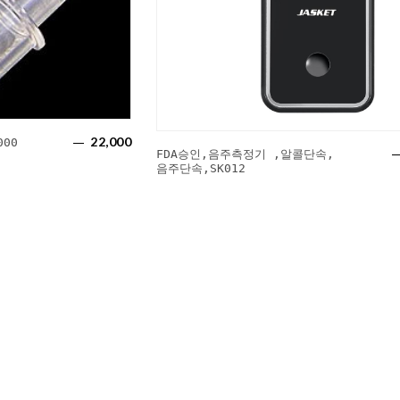
22,000
00
FDA승인,음주측정기 ,알콜단속,
음주단속,SK012