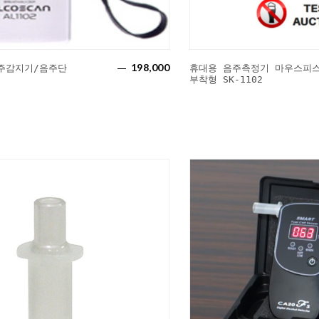
198,000
주감지기/음주단
휴대용 음주측정기 마우스피스
부착형 SK-1102