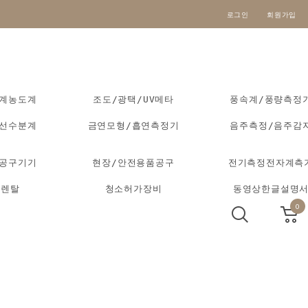
로그인
회원가입
도계농도계
조도/광택/UV메타
풍속계/풍량측정
외선수분계
금연모형/흡연측정기
음주측정/음주감
동공구기기
현장/안전용품공구
전기측정전자계측
기렌탈
청소허가장비
동영상한글설명
0