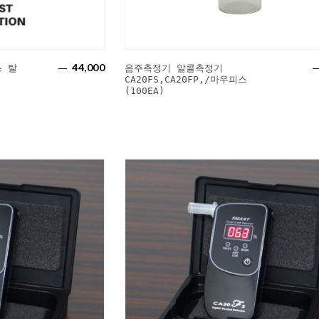
44,000
 탈
음주측정기 알콜측정기
CA20FS,CA20FP,/마우피스
(100EA)