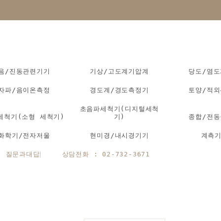
음/진동관련기기
기상/고도계기압계
당도/염
자파/음이온측정
경도계/경도측정기
토양/적
초음파세척기(디지털세척
세척기(소형 세척기)
기)
종합/전
화학기/전자저울
현미경/내시경기기
계측
질문과대답
상담전화 : 02-732-3671