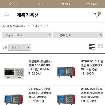
LOGIN
JOIN
ORDER
MY PAGE
0
전기측정전자계측기
오실로스코프
정렬
시글런트 오실로스
UT1025C, 디지털
코프 SDS1052DL
오실로스코프(25
+ 2 채널 50 MHz
MHz),중국산
519,000원
451,000원
UT1102C/디지털
UT1202C/디지털
스토레지 오실로스
스토레지오실로스
코프(100MHz)
코프(200MHz)
1,870,000원
1,980,000원