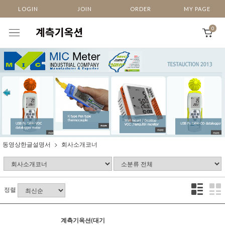
LOGIN
JOIN
ORDER
MY PAGE
0
동영상한글설명서
회사소개코너
정렬
계측기옥션(대기