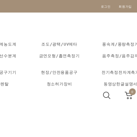
로그인
회원가입
도계농도계
조도/광택/UV메타
풍속계/풍량측정
외선수분계
금연모형/흡연측정기
음주측정/음주감
동공구기기
현장/안전용품공구
전기측정전자계측
기렌탈
청소허가장비
동영상한글설명
0