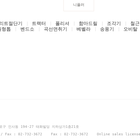
니플러
리트절단기
트랙터
폴리셔
함마드릴
조각기
철근
원형톱
벤드소
곡선면취기
베벨라
송풍기
오비탈
션
종로구 인사동 194-27 태화빌딩 지하상가1층21호
1 / Fax : 02-732-3672 Fax : 02-732-3672 Online sales licen