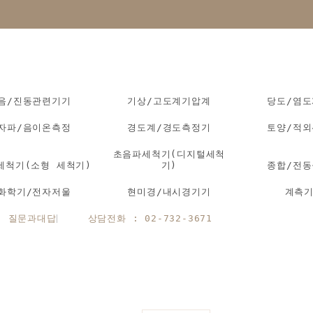
음/진동관련기기
기상/고도계기압계
당도/염
자파/음이온측정
경도계/경도측정기
토양/적
초음파세척기(디지털세척
세척기(소형 세척기)
기)
종합/전
화학기/전자저울
현미경/내시경기기
계측
질문과대답
상담전화 : 02-732-3671