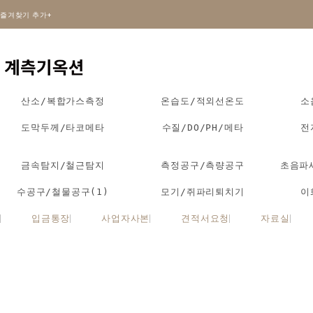
즐겨찾기 추가+
산소/복합가스측정
온습도/적외선온도
소
도막두께/타코메타
수질/DO/PH/메타
전
금속탐지/철근탐지
측정공구/측량공구
초음파
수공구/철물공구(1)
모기/쥐파리퇴치기
이
입금통장
사업자사본
견적서요청
자료실