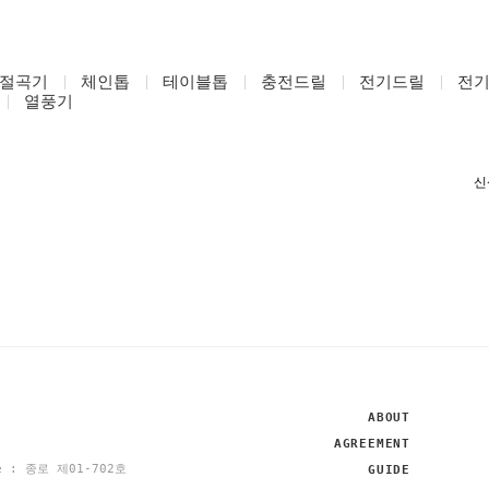
절곡기
체인톱
테이블톱
충전드릴
전기드릴
전
열풍기
ABOUT
AGREEMENT
se : 종로 제01-702호
GUIDE