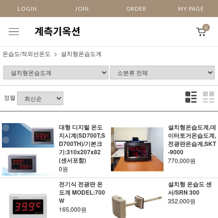
LOGIN
JOIN
ORDER
MY PAGE
0
온습도/적외선온도
설치형온습도계
정렬
대형 디지털 온도
설치형온습도계,데
지시계(SD700T,S
이터토거온습도계,
D700TH)/기본크
전광판온습계,SKT
기:310x207x82
-9000
(센서포함)
770,000원
0원
전기식 전광판 온
설치형 온습도 센
도계 MODEL:700
서/SRN 300
W
352,000원
165,000원