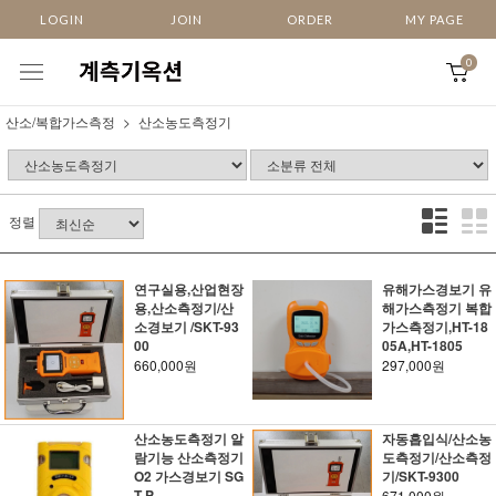
LOGIN
JOIN
ORDER
MY PAGE
0
산소/복합가스측정
산소농도측정기
정렬
연구실용,산업현장
유해가스경보기 유
용,산소측정기/산
해가스측정기 복합
소경보기 /SKT-93
가스측정기,HT-18
00
05A,HT-1805
660,000원
297,000원
산소농도측정기 알
자동흡입식/산소농
람기능 산소측정기
도측정기/산소측정
O2 가스경보기 SG
기/SKT-9300
T-P
671,000원