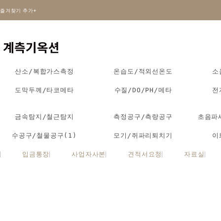
즐겨찾기 추가+
산소/복합가스측정
온습도/적외선온도
소
도막두께/타코메타
수질/DO/PH/메타
전
금속탐지/철근탐지
측정공구/측량공구
초음파
수공구/철물공구(1)
모기/쥐파리퇴치기
이
입금통장
사업자사본
견적서요청
자료실