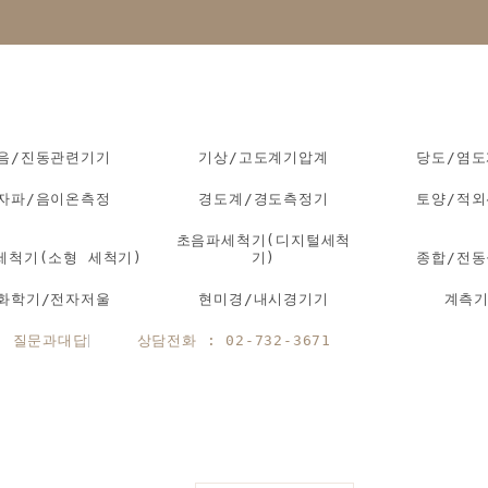
음/진동관련기기
기상/고도계기압계
당도/염
자파/음이온측정
경도계/경도측정기
토양/적
초음파세척기(디지털세척
세척기(소형 세척기)
기)
종합/전
화학기/전자저울
현미경/내시경기기
계측
질문과대답
상담전화 : 02-732-3671