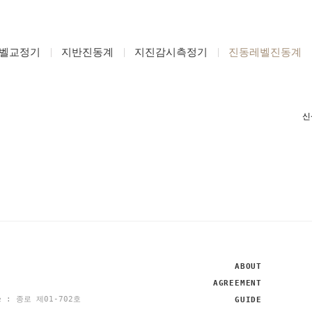
벨교정기
지반진동계
지진감시측정기
진동레벨진동계
ABOUT
AGREEMENT
se : 종로 제01-702호
GUIDE