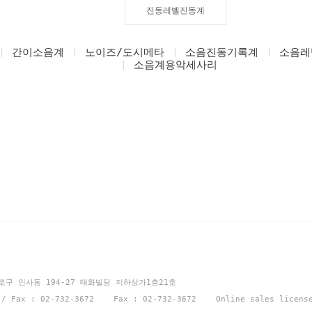
진동레벨진동계
간이소음계
노이즈/도시메타
소음진동기록계
소음레
소음계용악세사리
션
종로구 인사동 194-27 태화빌딩 지하상가1층21호
1 / Fax : 02-732-3672 Fax : 02-732-3672 Online sales licen