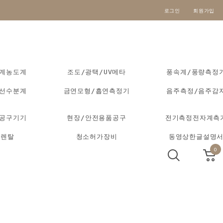
로그인
회원가입
도계농도계
조도/광택/UV메타
풍속계/풍량측정
외선수분계
금연모형/흡연측정기
음주측정/음주감
동공구기기
현장/안전용품공구
전기측정전자계측
기렌탈
청소허가장비
동영상한글설명
0