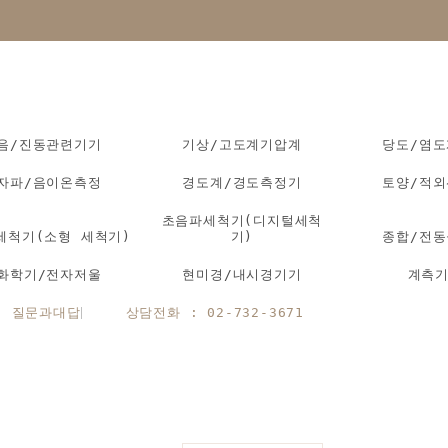
음/진동관련기기
기상/고도계기압계
당도/염
자파/음이온측정
경도계/경도측정기
토양/적
초음파세척기(디지털세척
세척기(소형 세척기)
기)
종합/전
화학기/전자저울
현미경/내시경기기
계측
질문과대답
상담전화 : 02-732-3671