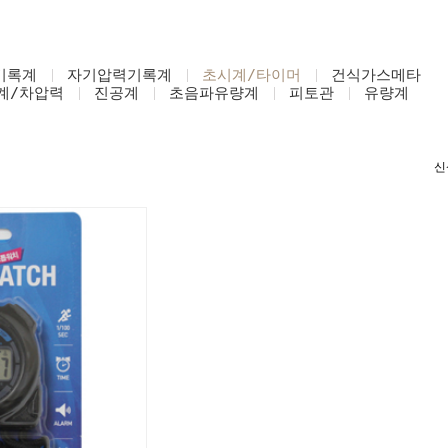
기록계
자기압력기록계
초시계/타이머
건식가스메타
계/차압력
진공계
초음파유량계
피토관
유량계