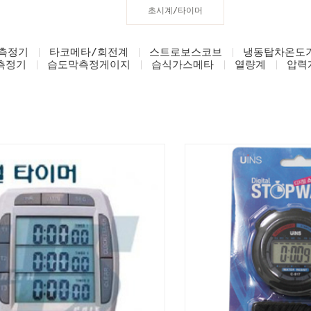
초시계/타이머
측정기
타코메타/회전계
스트로보스코브
냉동탑차온도
측정기
습도막측정게이지
습식가스메타
열량계
압력