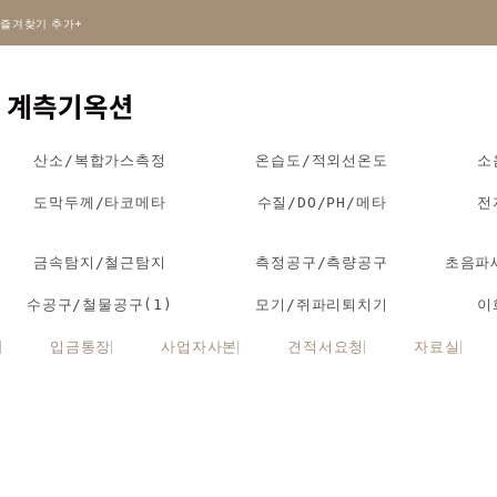
즐겨찾기 추가+
산소/복합가스측정
온습도/적외선온도
소
도막두께/타코메타
수질/DO/PH/메타
전
금속탐지/철근탐지
측정공구/측량공구
초음파
수공구/철물공구(1)
모기/쥐파리퇴치기
이
입금통장
사업자사본
견적서요청
자료실