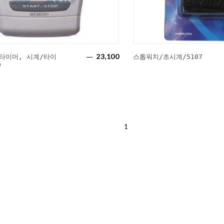
23,100
타이머, 시계/타이
스톱워치/초시계/5107
0
1