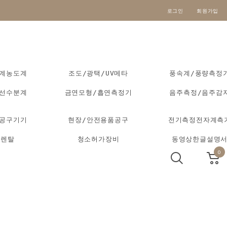
로그인
회원가입
도계농도계
조도/광택/UV메타
풍속계/풍량측정
외선수분계
금연모형/흡연측정기
음주측정/음주감
동공구기기
현장/안전용품공구
전기측정전자계측
기렌탈
청소허가장비
동영상한글설명
0