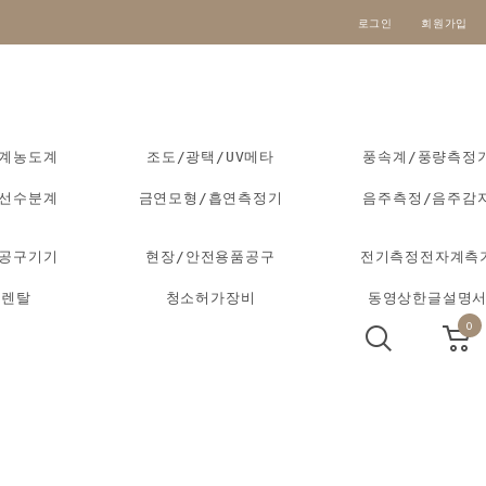
로그인
회원가입
도계농도계
조도/광택/UV메타
풍속계/풍량측정
외선수분계
금연모형/흡연측정기
음주측정/음주감
동공구기기
현장/안전용품공구
전기측정전자계측
기렌탈
청소허가장비
동영상한글설명
0