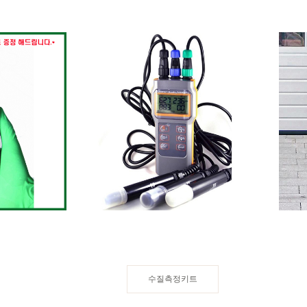
과점,전용,ATP측
다항목측정기,수질측정기,TDS측정기,수질염도
독일,
TP-20
계/AZ-8603,AZ8603
473,000
수질측정키트