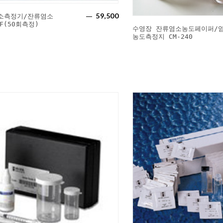
59,500
소측정기/잔류염소
1F(50회측정)
수영장 잔류염소농도페이퍼/
농도측정지 CM-240