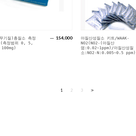
154,000
(무기질)총질소 측정
아질산성질소 키트/WAAK-
(측정범위 0, 5,
NO2(NO2-(아질산
 100mg)
염:0.02~1ppm)/아질산성질
소:NO2-N:0.005~0.5 ppm)
1
2
3
>>