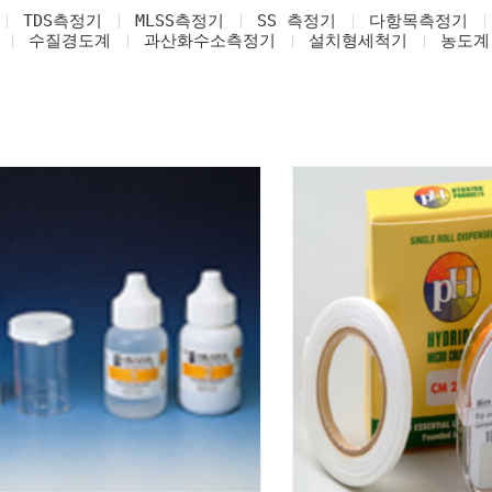
TDS측정기
MLSS측정기
SS 측정기
다항목측정기
수질경도계
과산화수소측정기
설치형세척기
농도계