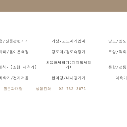
음/진동관련기기
기상/고도계기압계
당도/염
자파/음이온측정
경도계/경도측정기
토양/적
초음파세척기(디지털세척
세척기(소형 세척기)
기)
종합/전
화학기/전자저울
현미경/내시경기기
계측
질문과대답
상담전화 : 02-732-3671