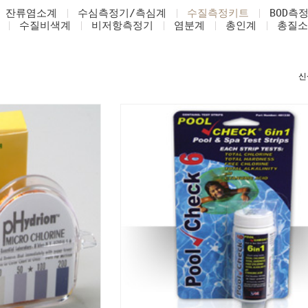
잔류염소계
수심측정기/측심계
수질측정키트
BOD측
수질비색계
비저항측정기
염분계
총인계
총질소