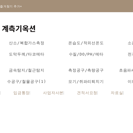
즐겨찾기 추가+
산소/복합가스측정
온습도/적외선온도
소
도막두께/타코메타
수질/DO/PH/메타
전
금속탐지/철근탐지
측정공구/측량공구
초음파
수공구/철물공구(1)
모기/쥐파리퇴치기
이
입금통장
사업자사본
견적서요청
자료실