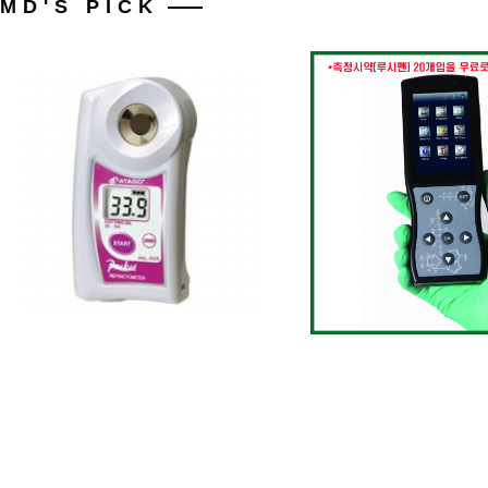
MD'S PICK
휴게실,위생관리전용,요리,제
ATAGO 굴절계(과산화수소) PAL-39S(0~50%)
정기/국민건강공단/A
474,000
1,540,000