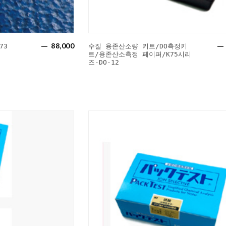
88,000
73
수질 용존산소량 키트/DO측정키
트/용존산소측정 페이퍼/K75시리
즈-DO-12