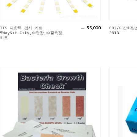
55,000
ITS 다항목 검사 키트
CO2/이산화탄
5WayKit-City,수영장,수질측정
3818
키트