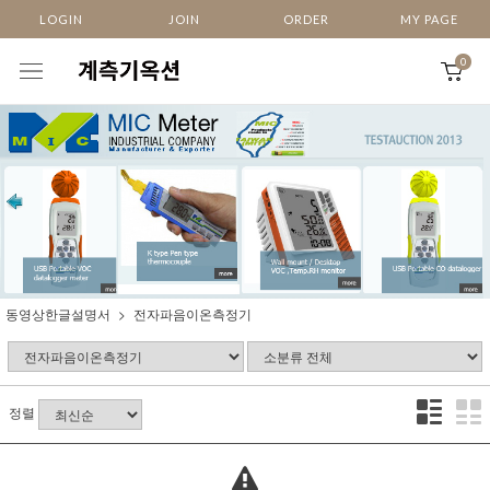
LOGIN
JOIN
ORDER
MY PAGE
0
동영상한글설명서
전자파음이온측정기
정렬