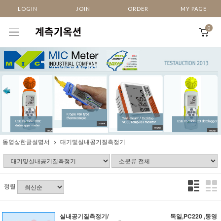
LOGIN
JOIN
ORDER
MY PAGE
0
동영상한글설명서
대기및실내공기질측정기
정렬
실내공기질측정기/
독일,PC220 ,동영