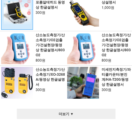
포름알데히드 동영
상설명서
상 한글설명서
1,000원
300원
산소농도측정기/산
산소농도측정기/산
소측정기/O2검출
소측정기/O2검출
기/건설현장/동영
기/건설현장/동영
상 한글설명서/803
상 한글설명서/803
O2
O2
800원
800원
산소농도측정기/산
미세먼지측정기/파
소측정기/XO-326II
티클카운터/분진
A/동영상 한글설명
계/HA-T200/동영
서
상 한글설명서
300원
300원
더보기 ▼