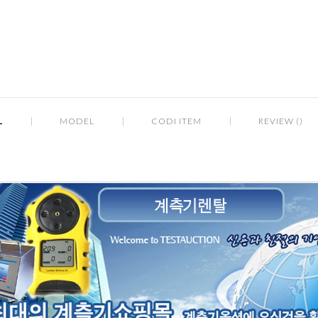
L
MODEL
CODI ITEM
REVIEW ()