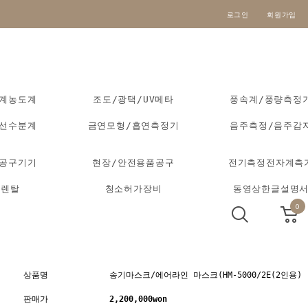
로그인
회원가입
도계농도계
조도/광택/UV메타
풍속계/풍량측정
외선수분계
금연모형/흡연측정기
음주측정/음주감
동공구기기
현장/안전용품공구
전기측정전자계측
기렌탈
청소허가장비
동영상한글설명
0
상품명
송기마스크/에어라인 마스크(HM-5000/2E(2인용)
판매가
2,200,000
won