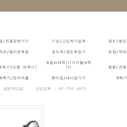
음/진동관련기기
기상/고도계기압계
당도/염
자파/음이온측정
경도계/경도측정기
토양/적
초음파세척기(디지털세척
세척기(소형 세척기)
기)
종합/전
화학기/전자저울
현미경/내시경기기
계측
질문과대답
상담전화 : 02-732-3671