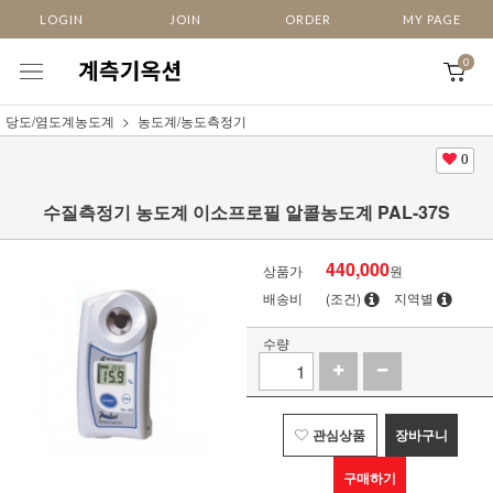
LOGIN
JOIN
ORDER
MY PAGE
0
당도/염도계농도계
농도계/농도측정기
0
수질측정기 농도계 이소프로필 알콜농도계 PAL-37S
440,000
상품가
원
배송비
(조건)
지역별
수량
관심상품
장바구니
구매하기