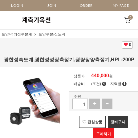
LOGIN
JOIN
ORDER
MY PAGE
0
토양/적외선수분계
토양수분/산도계
0
광합성속도계,광합성성장측정기,광량장양측정기,HPL-200P
440,000
상품가
원
배송비
(조건)
지역별
수량
관심상품
장바구니
구매하기