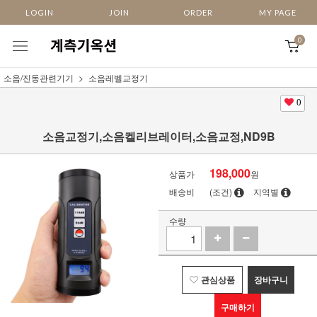
LOGIN
JOIN
ORDER
MY PAGE
0
소음/진동관련기기
소음레벨교정기
0
소음교정기,소음켈리브레이터,소음교정,ND9B
198,000
상품가
원
배송비
(조건)
지역별
수량
관심상품
장바구니
구매하기