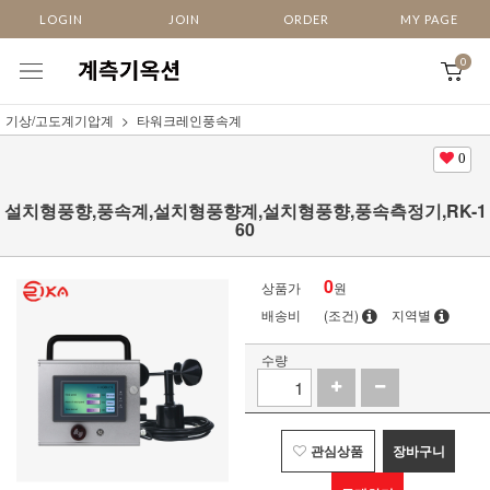
LOGIN
JOIN
ORDER
MY PAGE
0
기상/고도계기압계
타워크레인풍속계
0
설치형풍향,풍속계,설치형풍향계,설치형풍향,풍속측정기,RK-1
60
0
상품가
원
배송비
(조건)
지역별
수량
관심상품
장바구니