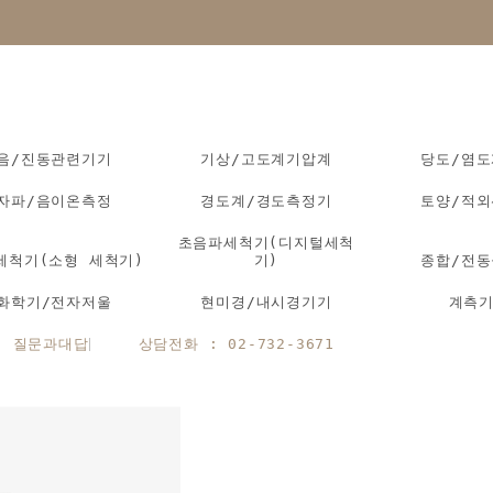
음/진동관련기기
기상/고도계기압계
당도/염
자파/음이온측정
경도계/경도측정기
토양/적
초음파세척기(디지털세척
세척기(소형 세척기)
기)
종합/전
화학기/전자저울
현미경/내시경기기
계측
질문과대답
상담전화 : 02-732-3671