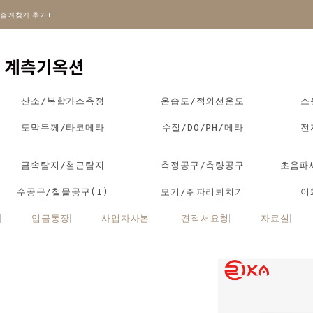
즐겨찾기 추가+
산소/복합가스측정
온습도/적외선온도
소
도막두께/타코메타
수질/DO/PH/메타
전
금속탐지/철근탐지
측정공구/측량공구
초음파
수공구/철물공구(1)
모기/쥐파리퇴치기
이
입금통장
사업자사본
견적서요청
자료실