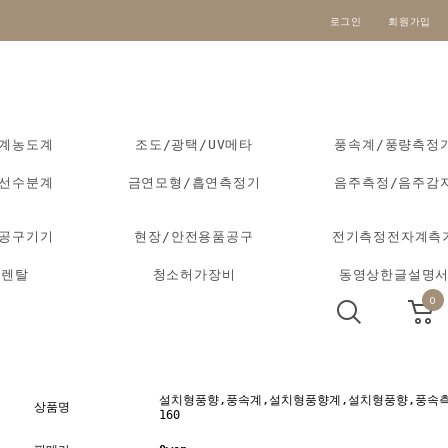
로그인
회원가입
도계농도계
조도/광택/UV메타
풍속계/풍량측정
외선수분계
금연모형/흡연측정기
음주측정/음주감
동공구기기
현장/안전용품공구
전기측정전자계측
기렌탈
청소허가장비
동영상한글설명
0
설치형풍향,풍속계,설치형풍향계,설치형풍향,풍속측
상품명
160